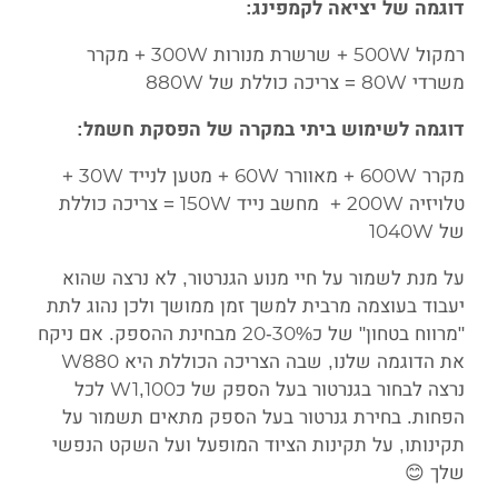
דוגמה של יציאה לקמפינג:
רמקול 500W + שרשרת מנורות 300W + מקרר
משרדי 80W = צריכה כוללת של 880W
דוגמה לשימוש ביתי במקרה של הפסקת חשמל:
מקרר 600W + מאוורר 60W + מטען לנייד 30W +
טלויזיה 200W + מחשב נייד 150W = צריכה כוללת
של 1040W
על מנת לשמור על חיי מנוע הגנרטור, לא נרצה שהוא
יעבוד בעוצמה מרבית למשך זמן ממושך ולכן נהוג לתת
"מרווח בטחון" של כ20-30% מבחינת ההספק. אם ניקח
את הדוגמה שלנו, שבה הצריכה הכוללת היא W880
נרצה לבחור בגנרטור בעל הספק של כW1,100 לכל
הפחות. בחירת גנרטור בעל הספק מתאים תשמור על
תקינותו, על תקינות הציוד המופעל ועל השקט הנפשי
שלך 😊