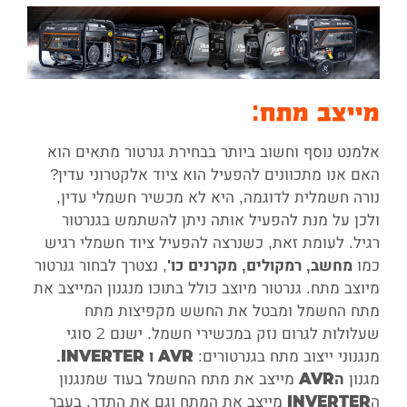
מייצב מתח:
אלמנט נוסף וחשוב ביותר בבחירת גנרטור מתאים הוא
האם אנו מתכוונים להפעיל הוא ציוד אלקטרוני עדין?
נורה חשמלית לדוגמה, היא לא מכשיר חשמלי עדין,
ולכן על מנת להפעיל אותה ניתן להשתמש בגנרטור
רגיל. לעומת זאת, כשנרצה להפעיל ציוד חשמלי רגיש
כמו
, נצטרך לבחור גנרטור
מחשב, רמקולים, מקרנים כו'
מיוצב מתח. גנרטור מיוצב כולל בתוכו מנגנון המייצב את
מתח החשמל ומבטל את החשש מקפיצות מתח
שעלולות לגרום נזק במכשירי חשמל. ישנם 2 סוגי
מנגנוני ייצוב מתח בגנרטורים:
AVR
ו
INVERTER
.
מגנון
מייצב את מתח החשמל בעוד שמנגנון
ה
AVR
ה
מייצב את המתח וגם את התדר. בעבר
INVERTER