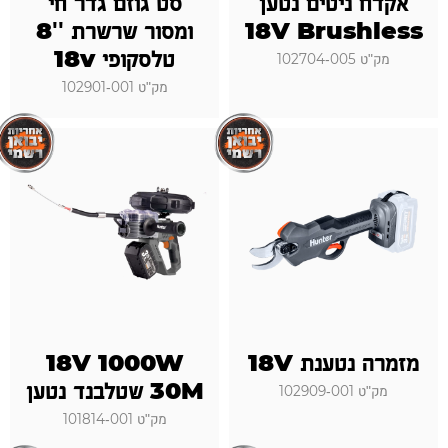
אקדח ניטים נטען
סט גוזם גדר חי
18V Brushless
ומסור שרשרת ''8
טלסקופי 18v
מק"ט 102704-005
מק"ט 102901-001
מזמרה נטענת 18V
18V 1000W
30M שטלבנד נטען
מק"ט 102909-001
מק"ט 101814-001