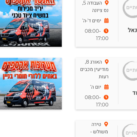
העבודה 5,
נס ציונה
ימים ד'-ה'
נאל
08:00-
17:00
האורג 8,
מודיעין מכבים
רעות
ר
יום ה'
ד
08:00-
17:00
טירה
משולש -