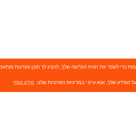
י 'עוגיות' (Cookies) ובטכנולוגיות דומות כדי לשפר את חווית הגלישה שלך, להציג לך תוכן ו
ל המידע שלך, אנא עיין/ י במדיניות הפרטיות שלנו.
מידע נוסף
ירותים
קישורים
ור קשר
הסיפור שלנו