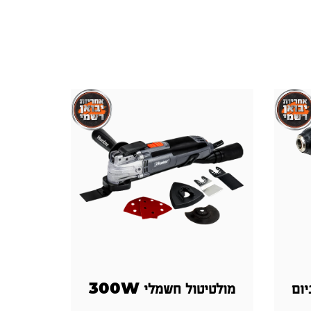
יום
מולטיטול חשמלי 300W
אקד