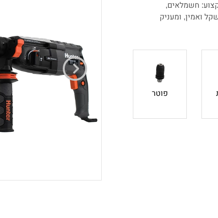
קצוע: חשמלאים,
קל ואמין, ומעניק
התמודדות מהירה וקלה עם קידוח עץ, מתכת וקידוחים של קירות בטון עד 26
שבת בטיחות במצבו
וט במהירות העבודה של
תג ההפעלה.
פוטר
ירה וקלה של ביטים ואביזרים.
 עד 26 מ"מ ומעניקה אחיזה חזקה ואמינה
צמתי מספק מהירות עבודה של 0-1300 סל"ד בקדיחה, קצב דפיקה
ת אחיזה ארגונומית, המצופה
ה ויעילה המונעת החלקות
יזה נוחה ויציבה המונעת
פות לאחר העבודה. ניתן