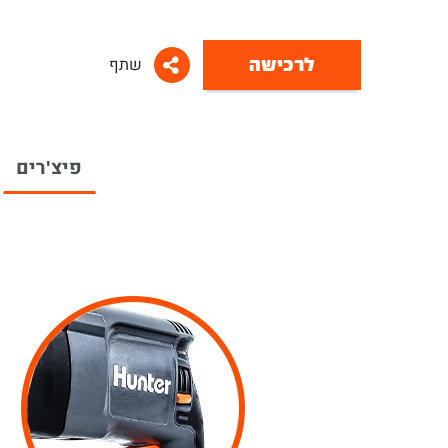
הפטישון מציע שלושה מצבי עבודה:
⚬ מצב קידוח בלבד לקידוח בברזל ועץ
לרכישה
שתף
⚬ מצב דפיקה בלבד לסיתותים קלים בלבד
⚬ מצב קידוח+דפיקה לעבודות קידוח בבטן
באמצעות בורר מצב העבודה ניתן להתאים בקלות וב
העבודה הנדרש.
מגיע מאובזר - הפטישון מגיע עם:
פיצ'רים
⚬ מזוודה קשיחה
⚬ פוטר SDS למקדחים עם החלפה מהירה
⚬ סט מקדחי SDS
⚬ סט איזמלים SDS
הכלי מגיע עם תעודת אחריות ל-12 חודשים.
ניתן להרחיב את האחריות ל-24 חודשים ע"י
הזנת פרטי 
לתקנון)