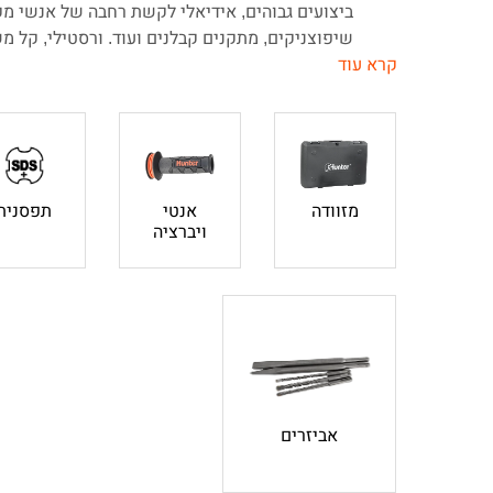
ביצועים גבוהים, אידיאלי לקשת רחבה של אנשי מ
שיפוצניקים, מתקנים קבלנים ועוד. ורסטילי, קל מש
מ"מ.
בורר כיוון הקדיחה (קדימה\אחורה) המשמש גם כמ
האמצעי לשמירה על בטיחות המשתמש.
מתג הפעלה בעל בקרת דיוק אלקטרונית - ניתן לשל
הכלי באמצעות ויסות לחץ נכון בזמן הלחיצה על מ
מזוודה
אנטי
תפסנית
כניסת תפסנית +SDS מאפשרת החלפה מה
ויברציה
התפסנית מקבלת מקדחי SDS
במקדחים ואביזרים לעבודה יותר יעילה.
מנוע עו
של 5500bpm עוצמת הלימה של 3J.
הפטישון במשקל 2.8 ק"ג בלבד ובעל נקוד
מעטפת גומי מחוספסת ואיכותית ומקנה אחיזה נוח
בזמן העבודה.
ידית עזר אנטי-ויברציה בעלת ציפוי גומי המקנה אח
אביזרים
החלקה בזמן עבודה, מרסנת רטט ומונעת כאבים ועיי
להתקין את הידית ב-360°.