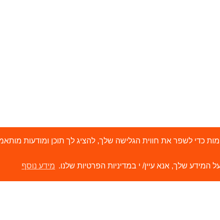
י 'עוגיות' (Cookies) ובטכנולוגיות דומות כדי לשפר את חווית הגלישה שלך, להציג לך תוכן ו
ל המידע שלך, אנא עיין/ י במדיניות הפרטיות שלנו.
מידע נוסף