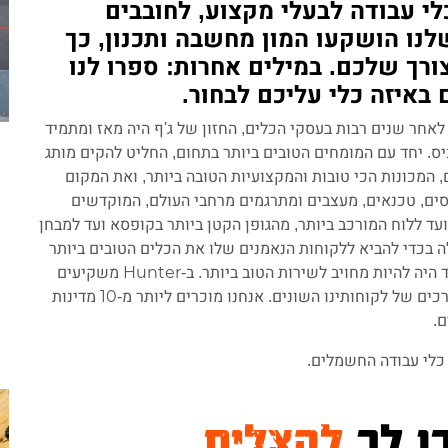
 אנחנו Hunter מותג כלי עבודה לבעלי מקצוע, לחובבים
נו הושקעו המון מחשבה ותכנון, כך
ורך שלכם. במילים אחרות: ספרו לנו
באיזה כלי עליכם לבחור.
. יו גואנמין (ג'ף). לאחר שנים רבות בעסקי הכלים, החזון של ג'ף היה מאז ומתמיד
יס. יחד עם המומחים הטובים ביותר בתחום, החליט להקים מותג
הנכונים, המכונות הכי טובות והמקצועיות הטובה ביותר, ואת המקום
כיום, צוות Hunter מורכב ממהנדסים, טכנאים, מעצבים ומתרגמים מרחבי העולם, המוקדשים
ועד ללוח המורכב ביותר, מהגופן הקטן ביותר בקופסא ועד למבחן
חברת Hunter מקדישה את כולה בכדי להביא ללקוחות הנאמנים שלו את הכלים הטובים ביותר
עבור התמורה הטובה ביותר. מעל הכול, החזון של ג'ף תמיד היה להיות מחויב לשירות הטוב ביותר. ב-Hunter משקיעים
כל הזמן בתמיכה טכנית ובהכשרת טכנאים, תוך הבנת הצרכים של לקוחותינו השונים. אנחנו מוכרים ליותר מ-10 מדינות
ו לך
להצליח