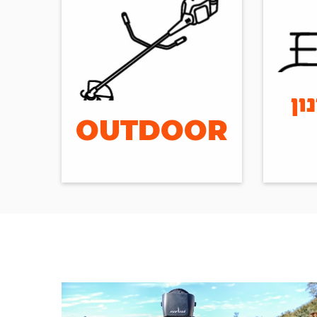
ון
OUTDOOR