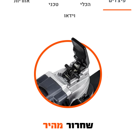
פיצ'רים
אחריות
הכלי, המולטיטול מתאים למגוון רחב מאוד של
הכלי
טכני
אביזרים שונים בשוק.
וידאו
הכלי קל משקל (רק 0.79 ק"ג) וכולל ידית עזר
ארגונומית המצופה במעטפת גומי איכותי ומשפרת את
נוחות האחיזה, מונעת החלקה ומאפשרת עבודה לאורך
זמן וללא מאמץ.
מומלץ לצפות בסרטון הסבר על המוצר
בערוץ היוטיוב
של
Hunter או בעמוד המוצר.
הכלי מגיע עם תעודת אחריות ל-12 חודשים.
ניתן להרחיב את האחריות ל-24 חודשים ע"י
הזנת פרטי האחריות באתר
(בכפוף לתקנון)
שחרור
מהיר