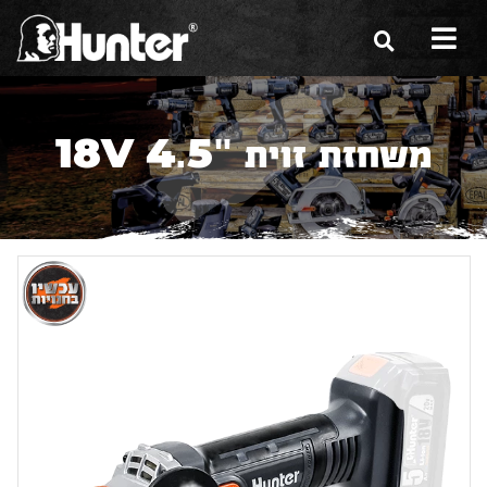
הסיפור שלנו
משחזת זוית "18V 4.5
הכלים שלנו
תערוכות
משווקים
מגזין
שירות ואחריות
צור קשר