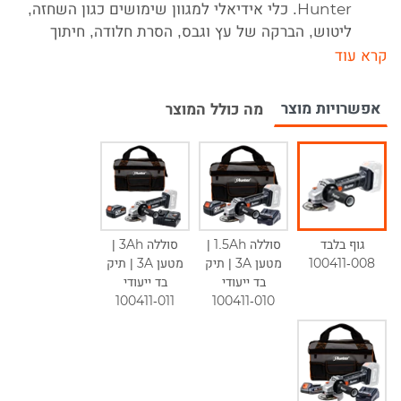
Hunter. כלי אידיאלי למגוון שימושים כגון השחזה,
ליטוש, הברקה של עץ וגבס, הסרת חלודה, חיתוך
מתכת, ברזל, אלומניום ועוד.
Quick Release - החלפה קלה ופשוטה של דיסקים
בלחיצת כפתור.
אפשרויות מוצר
מה כולל המוצר
משחזת נטענת המאפשרת עבודה קלה ונוחה ללא
סרבול והתעסקות עם כבל חשמל. מהירות הסיבוב
מגיעה עד כ-8,000 סל"ד, מה שמקנה לכלי את
היכולת לבצע חיתוך באופן מהיר, בטוח ויעיל.
המשחזת בעלת משקל קל לנשיאה (גוף בלבד) של
1.5Kg, ומציגה אחיזה ארגונומית נוחה מאוד בגוף
גוף בלבד
סוללה 1.5Ah |
סוללה 3Ah |
הכלי.
100411-008
מטען 3A | תיק
מטען 3A | תיק
ידית עזר ארגונומית - הידית בעלת ציפוי גומי המקנה
בד ייעודי
בד ייעודי
אחיזה נוחה ויציבה המונעת החלקה בזמן עבודה ובנוסף
100411-011
100411-010
מספקת עבודה רציפה לאורך זמן וללא מאמץ. ניתן
לחבר את הידית משני צדי המשחזת להגברת השליטה
והדיוק בתהליך החיתוך וההשחזה.
הפעלה רציפה - לאחר הלחיצה על מתג ההפעלה אין