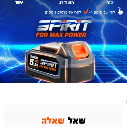
כוח
משודרג
18V
לחץ על סימון ה-
לקריאת פרטים נוספים
;
שאל
שאלה