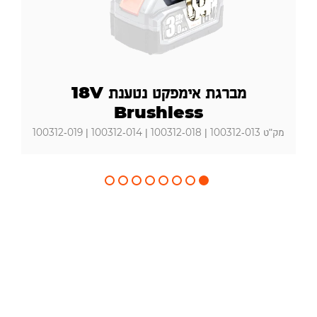
מברגת אימפקט נטענת 18V
Brushless
מק"ט 100312-013 | 100312-018 | 100312-014 | 100312-019