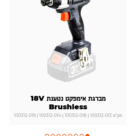
מברגת אימפקט נטענת 18V
Brushless
מק"ט 100312-013 | 100312-018 | 100312-014 | 100312-019