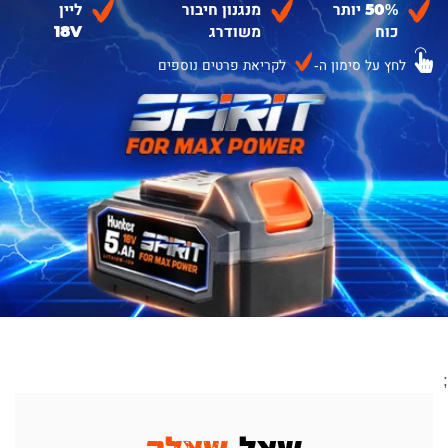
50% יותר
מנגנון חיבור
ליין
כוח
משודרג
18V
לחץ על סימון ה-
לקריאת פרטים נוספים
;
שאל
שאלה