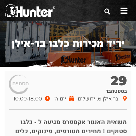
הסיפור שלנו
יריד מכירות כלבו בר-אילן
הכלים שלנו
תערוכות
משווקים
29
מגזין
בספטמבר
בר אילן 6, ירושלים
יום ה'
10:00-18:00
שירות ואחריות
צור קשר
משאית האנטר אקספרס מגיעה ל - כלבו
סטוקים ! מחירים מטורפים, פינוקים, כלים