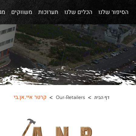
הסיפור שלנו
הכלים שלנו
תערוכות
משווקים
מגז
קרטר איי.אן.בי
דף הבית
Our-Retailers