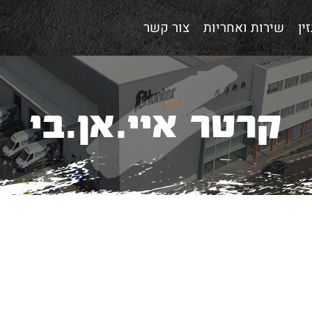
ין
שירות ואחריות
צור קשר
קרטר איי.אן.בי