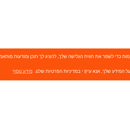
י 'עוגיות' (Cookies) ובטכנולוגיות דומות כדי לשפר את חווית הגלישה שלך, להציג לך תוכן ו
ל המידע שלך, אנא עיין/ י במדיניות הפרטיות שלנו.
מידע נוסף
ירותים
קישורים
ור קשר
הסיפור שלנו
משווקים שלנו
תערוכות