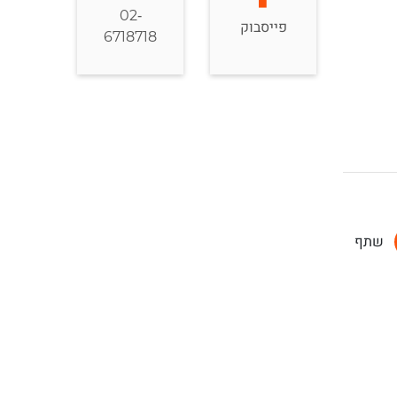
02-
פייסבוק
6718718
שתף