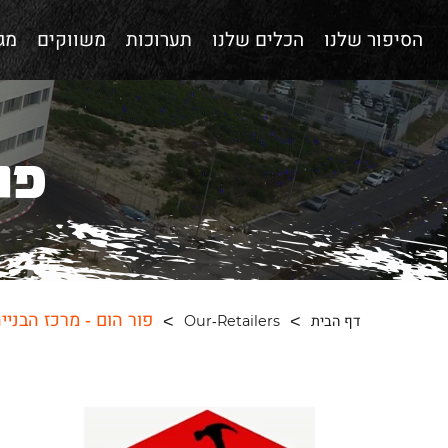
הסיפור שלנו
הכלים שלנו
תערוכות
משווקים
מגז
פו
פור הום - מרכז הבניי
דף הבית
Our-Retailers