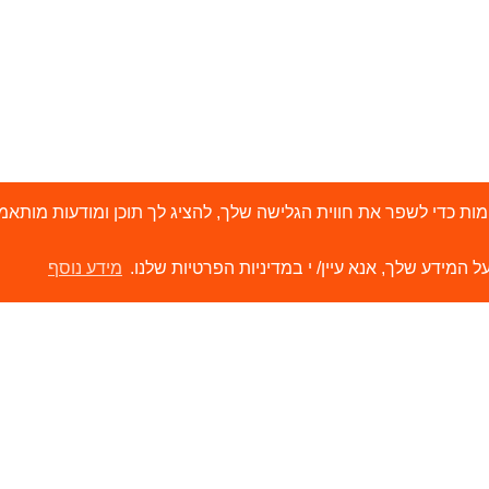
י 'עוגיות' (Cookies) ובטכנולוגיות דומות כדי לשפר את חווית הגלישה שלך, להציג לך תוכן ו
ל המידע שלך, אנא עיין/ י במדיניות הפרטיות שלנו.
מידע נוסף
ירותים
קישורים
ור קשר
הסיפור שלנו
משווקים שלנו
תערוכות