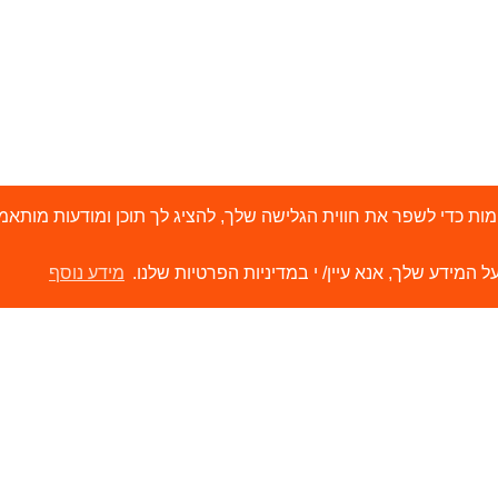
י 'עוגיות' (Cookies) ובטכנולוגיות דומות כדי לשפר את חווית הגלישה שלך, להציג לך תוכן ו
ל המידע שלך, אנא עיין/ י במדיניות הפרטיות שלנו.
מידע נוסף
ירותים
קישורים
ור קשר
הסיפור שלנו
משווקים שלנו
תערוכות