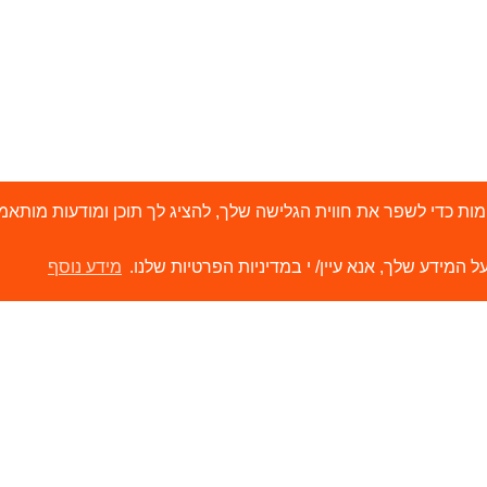
י 'עוגיות' (Cookies) ובטכנולוגיות דומות כדי לשפר את חווית הגלישה שלך, להציג לך תוכן ו
ל המידע שלך, אנא עיין/ י במדיניות הפרטיות שלנו.
מידע נוסף
ירותים
קישורים
ור קשר
הסיפור שלנו
משווקים שלנו
תערוכות