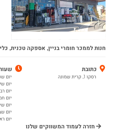
חנות לממכר חומרי בניין, אספקה טכנית, כלי ע
כתובת
שעות 
רסקו 1, קרית שמונה
יום שני 7:00–0
יום שלישי 00
יום רביעי :00
יום חמישי 00
יום שישי :00
יום שב
יום ראשון 00
חזרה לעמוד המשווקים שלנו