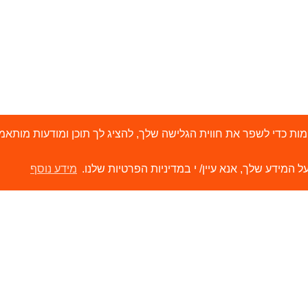
י 'עוגיות' (Cookies) ובטכנולוגיות דומות כדי לשפר את חווית הגלישה שלך, להציג לך תוכן ו
ל המידע שלך, אנא עיין/ י במדיניות הפרטיות שלנו.
מידע נוסף
ירותים
קישורים
ור קשר
הסיפור שלנו
משווקים שלנו
תערוכות