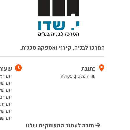
המרכז לבניה, קירוי ואספקה טכנית.
כתובת
שעות 
שרה מלכין, עפולה
יום ראשון 15
יום שני 7:15–5
יום שלישי 15
יום רביעי :15
יום חמישי 15
יום שישי :15
יום שב
חזרה לעמוד המשווקים שלנו