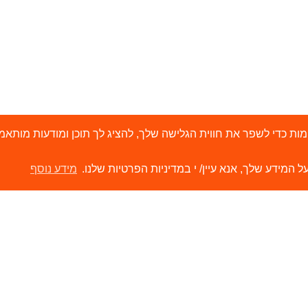
י 'עוגיות' (Cookies) ובטכנולוגיות דומות כדי לשפר את חווית הגלישה שלך, להציג לך תוכן ו
ל המידע שלך, אנא עיין/ י במדיניות הפרטיות שלנו.
מידע נוסף
ירותים
קישורים
ור קשר
הסיפור שלנו
משווקים שלנו
תערוכות