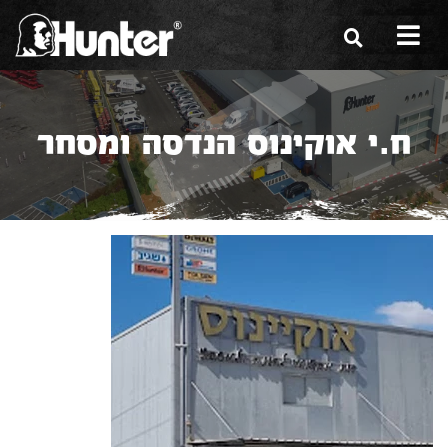
הסיפור שלנו
ח.י אוקינוס הנדסה ומסחר
הכלים שלנו
תערוכות
משווקים
מגזין
שירות ואחריות
צור קשר