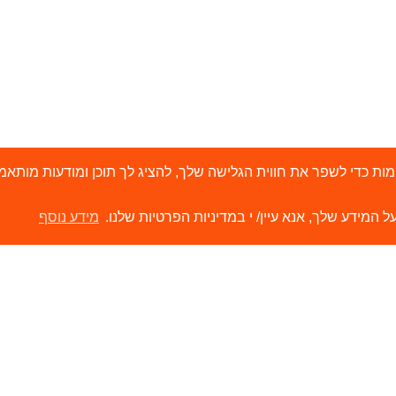
י 'עוגיות' (Cookies) ובטכנולוגיות דומות כדי לשפר את חווית הגלישה שלך, להציג לך תוכן ו
ל המידע שלך, אנא עיין/ י במדיניות הפרטיות שלנו.
מידע נוסף
ירותים
קישורים
ור קשר
הסיפור שלנו
משווקים שלנו
תערוכות