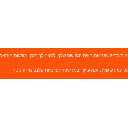
י 'עוגיות' (Cookies) ובטכנולוגיות דומות כדי לשפר את חווית הגלישה שלך, להציג לך תוכן ו
ל המידע שלך, אנא עיין/ י במדיניות הפרטיות שלנו.
מידע נוסף
ירותים
קישורים
ור קשר
הסיפור שלנו
משווקים שלנו
תערוכות