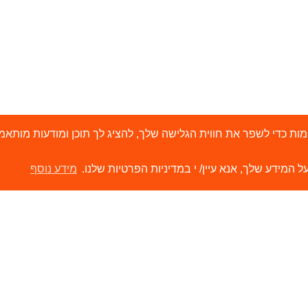
י 'עוגיות' (Cookies) ובטכנולוגיות דומות כדי לשפר את חווית הגלישה שלך, להציג לך תוכן ו
ל המידע שלך, אנא עיין/ י במדיניות הפרטיות שלנו.
מידע נוסף
ירותים
קישורים
ור קשר
הסיפור שלנו
משווקים שלנו
תערוכות