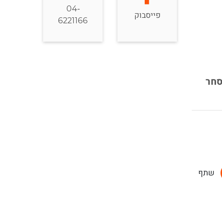
04-
פייסבוק
6221166
סחר
שתף