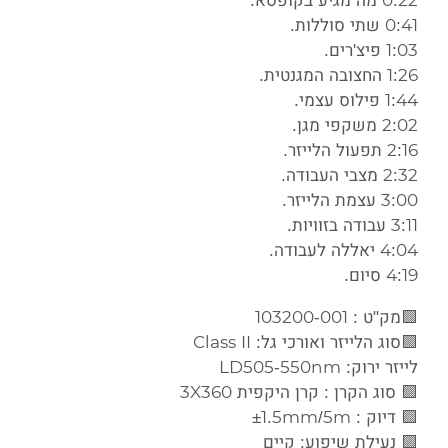
0:22 מה מגיע בקופסא.
0:41 שתי סוללות.
1:03 פיצ'רים.
1:26 החצובה המגנטית.
1:44 פילוס עצמי.
2:02 משקפי מגן.
2:16 תפעול הלייזר.
2:32 מצבי העבודה.
3:00 עצמת הלייזר.
3:11 עבודה בזוויות.
4:04 יאללה לעבודה.
4:19 סיום.
🟩מק"ט : 103200-001
🟩סוג הלייזר ואורכי גל: Class II
לייזר ירוק: LD505-550nm
🟩 סוג הקרן : קרן היקפית 3X360
🟩 דיוק : ±1.5mm/5m
🟩 נעילת שיפוע: קיים