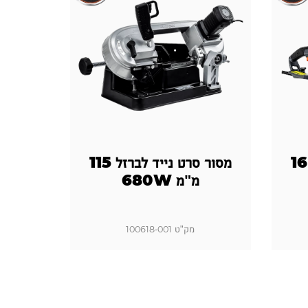
מסור שרשרת חשמלי "16
מסור סרט נייד לברזל 115
מסור שולחן
מ"מ 680W
מק"ט 100618-001