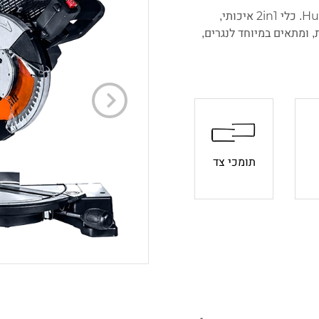
מסור גרונג "10 עם שולחן עליון 1500W של Hunter. כלי 2in1 איכותי,
, ומתאים במיוחד לנגרים,
המסור בעל מתח עבודה של 230V והספק ממוצע של 1600W, שמצטרפים
נג בעל הטיית זווית עד
45°, והשני כמסור שולחן לחיתוך ישר ומדויק ב-90°. בכך הכלי מכסה קשת
 הגרונג מסוגל לעבוד בזוית הטיה של עד 45° עבור חיתוכים מגוונים
תומכי צד
ר מאפשר חיתוך מדויק
ות מתג ההפעלה לעבודה
חרור מתג ההפעלה.