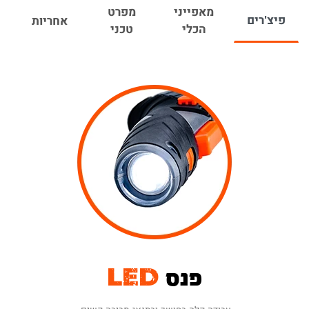
ומאפשרת אחיזה ישירה או בצורת אקדח, דבר המעניק
מאפייני
מפרט
פיצ'רים
אחריות
ורסטליות בעבודה, נוחות ויציבות לעבודה ממושכת
הכלי
טכני
לאורך זמן וללא מאמץ.
פנס LED כפול - בקצה המברגה ממוקם פנס חזק
המאפשר עבודה בסביבה חשוכה ותנאי תאורה קשים.
סט ביטים - המברגה מגיעה בקופסא ייעודית עם 52
ביטים + מאריך.
הכלי תואם לכל ליין סוללות הנטענים 12V של
Hunter.
הכלי מגיע עם תעודת אחריות ל-12 חודשים.
ניתן להרחיב את האחריות ל-24 חודשים ע"י
הזנת פרטי האחריות באתר
(בכפוף לתקנון)
פנס
LED