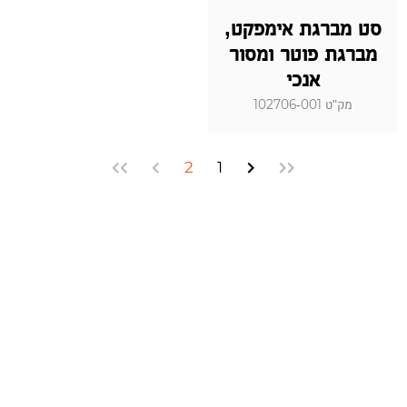
סט מברגת אימפקט,
מברגת פוטר ומסור
אנכי
מק"ט 102706-001
2
1