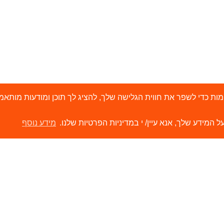
י 'עוגיות' (Cookies) ובטכנולוגיות דומות כדי לשפר את חווית הגלישה שלך, להציג לך תוכן ו
ל המידע שלך, אנא עיין/ י במדיניות הפרטיות שלנו.
מידע נוסף
ירותים
קישורים
ור קשר
הסיפור שלנו
משווקים שלנו
תערוכות