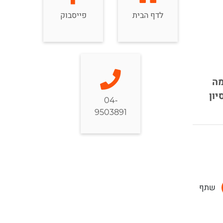
לדף הבית
פייסבוק
מה
ון
04-
9503891
שתף