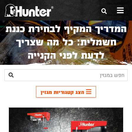
המדריך המקיף לבחירת כננת
הסיפור שלנו
חשמלית: כל מה שצריך
הכלים שלנו
לדעת לפני הקנייה
תערוכות
משווקים
מגזין
הצג קטגוריות מגזין
שירות ואחריות
צור קשר