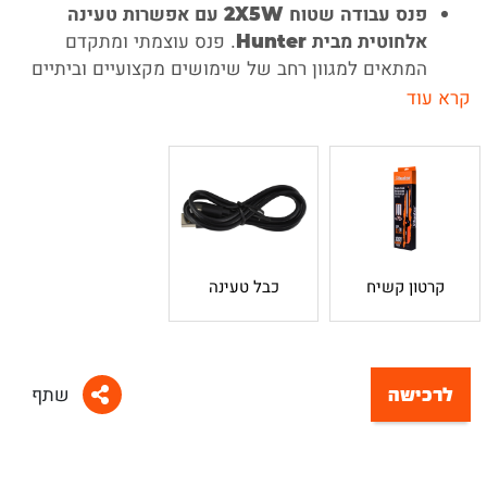
פנס עבודה שטוח 2X5W עם אפשרות טעינה
. פנס עוצמתי ומתקדם
אלחוטית מבית Hunter
המתאים למגוון רחב של שימושים מקצועיים וביתיים
ומיועד לשימוש של טכנאים, מתקינים, מכונאים וכן
לאנשי DIY.
- לפנס זוג גופי תאורה בעוצמה
תאורה עוצמתית
כוללת של 10W המייצרים עוצמת הארה אדירה
המגיעה עד 1000 לומנס.
- לפנס 4 מצבי הארה לבחירה
עוצמות הארה לבחירה
המאפשרים התאמה מלאה לסיטואציה ולחסכון
בסוללה: מצב פנס, תאורה רשאשית נמוכה, תאורה
קרטון קשיח
כבל טעינה
ראשית גבוהה, תאורה דו צדדית.
- הפנס בעל סוללה גדולה במיוחד
סוללה עוצמתית
בנפח 4.5Ah המאפשרת שימוש של עד 22 שעות
לרכישה
שתף
(תלוי בעוצמת ההארה שנבחרה).
- לפנס בסיס מגנטי המאפשר התקנה
עבודה נוחה
קלה ומהירה במגוון מצבים שונים ועובדה נוחה עם
ידיים פנויות,. בנוסף, ניתן לסובב את הפנס 360