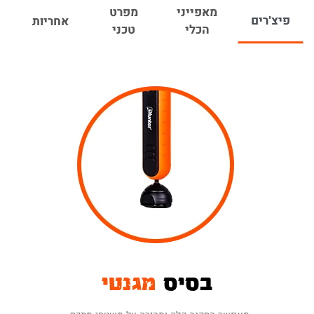
מעלות.
מאפייני
מפרט
פיצ'רים
אחריות
- ראש הפנס בנוי בפרופיל דק
מבנה שטוח וצר
הכלי
טכני
המאפשר להשתמש בו בסביבת עבודה צפופה
ובאזורים צרים: תא מנוע, ארון חשמל, ארון תקשורת,
עליית גג וכו'..
- ניתן לטעון את הפנס ע"י בסיס ההטענה
טעינה קלה
האלחוטי המסופק במארז או בחיבור ישיר ע"י כבל
USB TYPE C הכלול גם הוא במארז.
- הפנס בעל תקן הגנה IP20, כלומר שהוא
תקן הגנה
עמיד בפני חלקיקים הגדולים מ12 מ"מ ומותאם
לעבודה בסביבת חוץ.
הכלי מגיע עם תעודת אחריות ל-12 חודשים.
ניתן להרחיב את האחריות ל-24 חודשים ע"י
הזנת פרטי האחריות באתר
(בכפוף לתקנון).
בסיס
מגנטי